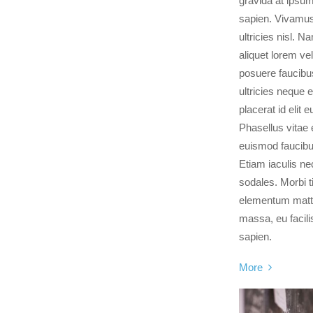
gravida at ipsum 
sapien. Vivamu
ultricies nisl. N
aliquet lorem vel
posuere faucibus
ultricies neque 
placerat id elit eu
Phasellus vitae e
euismod faucibus
Etiam iaculis nec
sodales. Morbi ti
elementum matti
massa, eu facil
sapien.
More