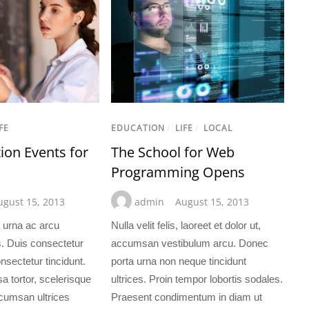
FE
EDUCATION
/
LIFE
/
LOCAL
ion Events for
The School for Web
Programming Opens
ugust 15, 2013
admin
August 15, 2013
 urna ac arcu
Nulla velit felis, laoreet et dolor ut,
es. Duis consectetur
accumsan vestibulum arcu. Donec
nsectetur tincidunt.
porta urna non neque tincidunt
tortor, scelerisque
ultrices. Proin tempor lobortis sodales.
ccumsan ultrices
Praesent condimentum in diam ut