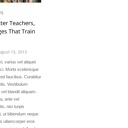
FE
ter Teachers,
ges That Train
ugust 15, 2013
, varius vel aliquet
ci. Morbi scelerisque
sed faucibus. Curabitur
elis. Vestibulum
 vel blandit aliquam.
, ante vel
s, nisi turpis
si, ut bibendum neque
ras ullamcorper eros