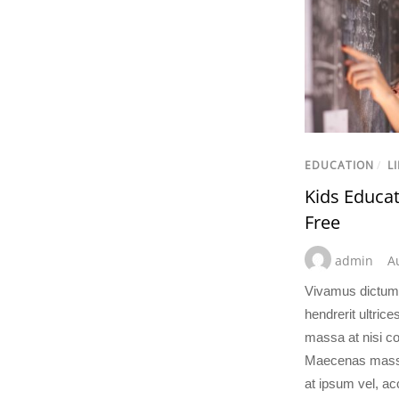
EDUCATION
/
LI
Kids Educat
Free
admin
A
Vivamus dictum
hendrerit ultric
massa at nisi co
Maecenas massa 
at ipsum vel, a