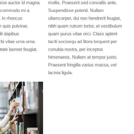
isse auctor id magna
mollis. Praesent sed convallis ante.
d commodo mi a
Suspendisse potenti. Nullam
. In rhoncus
ullamcorper, dui non hendrerit feugiat,
 quis pulvinar.
nibh quam rutrum tortor, et vestibulum
t dapibus
quam purus vitae orci. Class aptent
bi vitae urna urna.
taciti sociosqu ad litora torquent per
te laoreet feugiat.
conubia nostra, per inceptos
himenaeos. Nullam at tempor justo.
Praesent fringilla varius massa, vel
lacinia ligula.