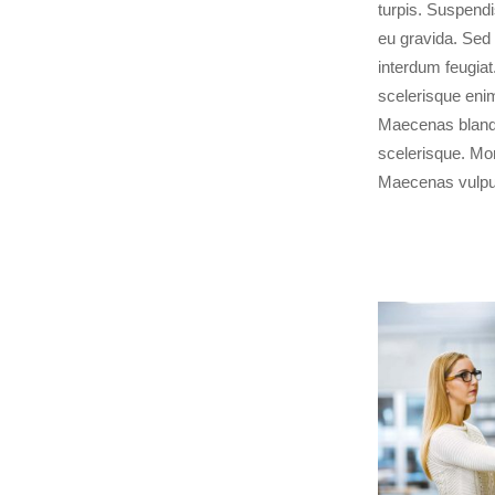
turpis. Suspend
eu gravida. Se
interdum feugiat
scelerisque enim
Maecenas blandi
scelerisque. Mor
Maecenas vulputa