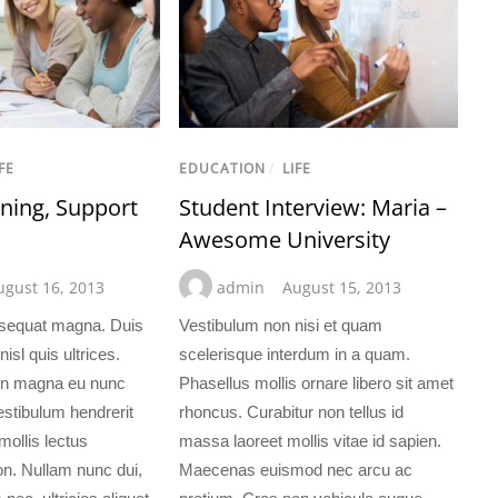
FE
EDUCATION
/
LIFE
ning, Support
Student Interview: Maria –
Awesome University
ugust 16, 2013
admin
August 15, 2013
sequat magna. Duis
Vestibulum non nisi et quam
nisl quis ultrices.
scelerisque interdum in a quam.
din magna eu nunc
Phasellus mollis ornare libero sit amet
Vestibulum hendrerit
rhoncus. Curabitur non tellus id
mollis lectus
massa laoreet mollis vitae id sapien.
. Nullam nunc dui,
Maecenas euismod nec arcu ac