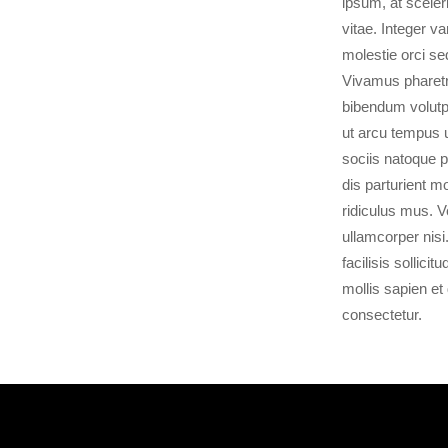
ipsum, at sceler
vitae. Integer va
molestie orci se
Vivamus pharetr
bibendum volutp
ut arcu tempus 
sociis natoque 
dis parturient m
ridiculus mus. 
ullamcorper nisi
facilisis sollicit
mollis sapien et 
consectetur.