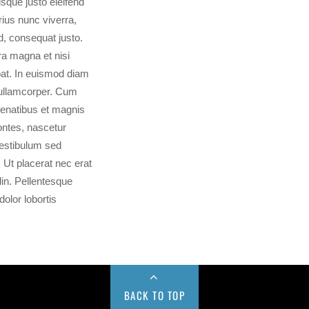
isque justo eleifend
rius nunc viverra,
d, consequat justo.
a magna et nisi
at. In euismod diam
ullamcorper. Cum
penatibus et magnis
ontes, nascetur
Vestibulum sed
. Ut placerat nec erat
udin. Pellentesque
dolor lobortis
BACK TO TOP