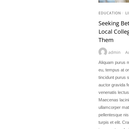
EDUCATION
/
LI
Seeking Bet
Local Colle
Them
admin
A
Aliquam purus mi
eu, tempus at or
tincidunt purus 
auctor gravida f
venenatis lectus
Maecenas lacinia
ullamcorper matti
pellentesque ni
turpis et elit. C