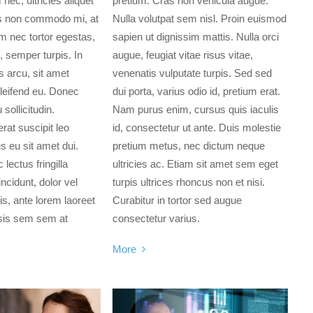
nec, ultricies aliquet
pretium. Cras non vehicula augue.
s non commodo mi, at
Nulla volutpat sem nisl. Proin euismod
am nec tortor egestas,
sapien ut dignissim mattis. Nulla orci
, semper turpis. In
augue, feugiat vitae risus vitae,
 arcu, sit amet
venenatis vulputate turpis. Sed sed
eleifend eu. Donec
dui porta, varius odio id, pretium erat.
 sollicitudin.
Nam purus enim, cursus quis iaculis
rat suscipit leo
id, consectetur ut ante. Duis molestie
 eu sit amet dui.
pretium metus, nec dictum neque
 lectus fringilla
ultricies ac. Etiam sit amet sem eget
ncidunt, dolor vel
turpis ultrices rhoncus non et nisi.
s, ante lorem laoreet
Curabitur in tortor sed augue
isis sem sem at
consectetur varius.
More